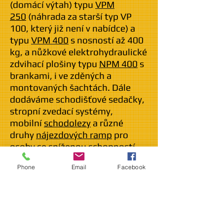
(domácí výtah) typu
VPM
250
(náhrada za starší typ VP
100, který již není v nabídce) a
typu
VPM 400
s nosností až 400
kg, a nůžkové elektrohydraulické
zdvihací plošiny typu
NPM 400
s
brankami, i ve zděných a
montovaných šachtách. Dále
dodáváme schodišťové sedačky,
stropní zvedací systémy,
mobilní
schodolezy
a různé
druhy
nájezdových ramp
pro
osoby se sníženou schopností
orientace a pohybu.
Phone
Email
Facebook
"I'm a paragraph. Click here to
add your own text and edit me.
It’s easy. Just click “Edit Text” or
double click me and you can