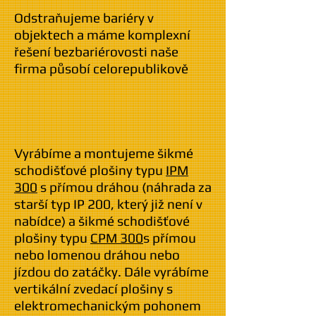
Odstraňujeme bariéry v
objektech a máme komplexní
řešení bezbariérovosti naše
firma působí celorepublikově
Vyrábíme a montujeme šikmé
schodišťové plošiny typu
IPM
300
s přímou dráhou (náhrada za
starší typ IP 200, který již není v
nabídce) a šikmé schodišťové
plošiny typu
CPM 300
s přímou
nebo lomenou dráhou nebo
jízdou do zatáčky. Dále vyrábíme
vertikální zvedací plošiny s
elektromechanickým pohonem